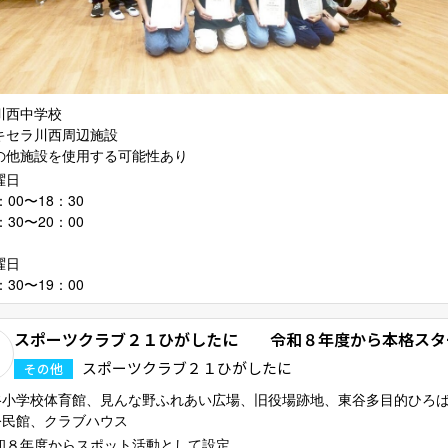
川西中学校
キセラ川西周辺施設
の他施設を使用する可能性あり
曜日
：00〜18：30
：30〜20：00
曜日
：30〜19：00
スポーツクラブ２１ひがしたに 令和８年度から本格スタ
スポーツクラブ２１ひがしたに
その他
谷小学校体育館、見んな野ふれあい広場、旧役場跡地、東谷多目的ひろ
公民館、クラブハウス
和８年度からスポット活動として設定