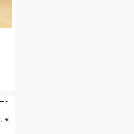
ート
ば、東