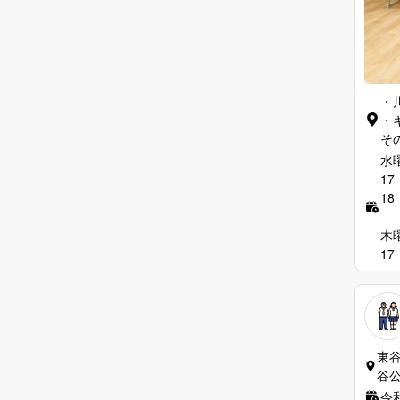
・
・
そ
水
17
18
木
17
東
谷
令